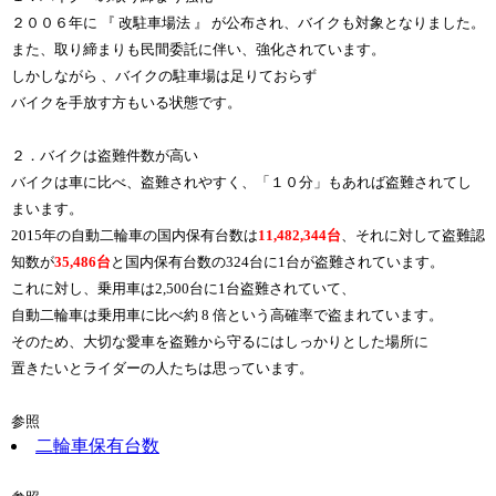
２００６年に 『 改駐車場法 』 が公布され、バイクも対象となりました。
また、取り締まりも民間委託に伴い、強化されています。
しかしながら 、バイクの駐車場は足りておらず
バイクを手放す方もいる状態です。
２．バイクは盗難件数が高い
バイクは車に比べ、盗難されやすく、「１０分」もあれば盗難されてし
まいます。
2015年の自動二輪車の国内保有台数は
11,482,344台
、それに対して盗難認
知数が
35,486台
と国内保有台数の324台に1台が盗難されています。
これに対し、乗用車は2,500台に1台盗難されていて、
自動二輪車は乗用車に比べ約 8 倍という高確率で盗まれています。
そのため、大切な愛車を盗難から守るにはしっかりとした場所に
置きたいとライダーの人たちは思っています。
参照
二輪車保有台数