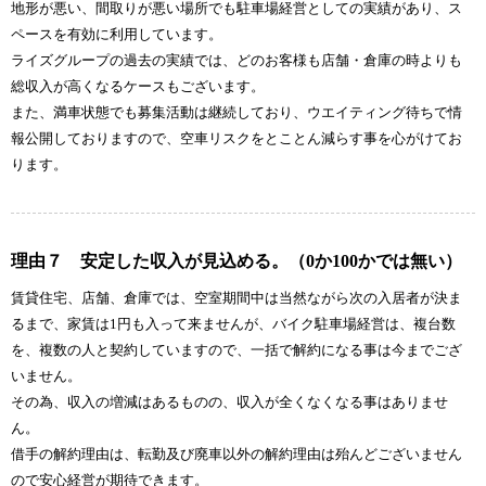
地形が悪い、間取りが悪い場所でも駐車場経営としての実績があり、ス
ペースを有効に利用しています。
ライズグループの過去の実績では、どのお客様も店舗・倉庫の時よりも
総収入が高くなるケースもございます。
また、満車状態でも募集活動は継続しており、ウエイティング待ちで情
報公開しておりますので、空車リスクをとことん減らす事を心がけてお
ります。
理由７ 安定した収入が見込める。（0か100かでは無い）
賃貸住宅、店舗、倉庫では、空室期間中は当然ながら次の入居者が決ま
るまで、家賃は1円も入って来ませんが、バイク駐車場経営は、複台数
を、複数の人と契約していますので、一括で解約になる事は今までござ
いません。
その為、収入の増減はあるものの、収入が全くなくなる事はありませ
ん。
借手の解約理由は、転勤及び廃車以外の解約理由は殆んどございません
ので安心経営が期待できます。