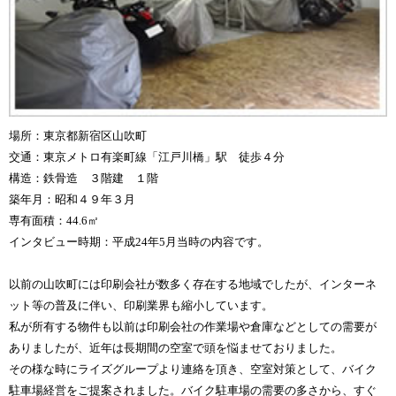
場所：東京都新宿区山吹町
交通：東京メトロ有楽町線「江戸川橋」駅 徒歩４分
構造：鉄骨造 ３階建 １階
築年月：昭和４９年３月
専有面積：44.6㎡
インタビュー時期：平成24年5月当時の内容です。
以前の山吹町には印刷会社が数多く存在する地域でしたが、インターネ
ット等の普及に伴い、印刷業界も縮小しています。
私が所有する物件も以前は印刷会社の作業場や倉庫などとしての需要が
ありましたが、近年は長期間の空室で頭を悩ませておりました。
その様な時にライズグループより連絡を頂き、空室対策として、バイク
駐車場経営をご提案されました。バイク駐車場の需要の多さから、すぐ