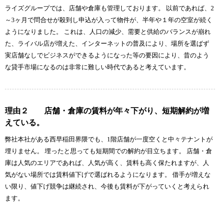
ライズグループでは、店舗や倉庫も管理しております。 以前であれば、2
～3ヶ月で問合せが殺到し申込が入って物件が、半年や１年の空室が続く
ようになりました。 これは、人口の減少、需要と供給のバランスが崩れ
た、ライバル店が増えた、インターネットの普及により、場所を選ばず
実店舗なしでビジネスができるようになった等の要因により、昔のよう
な貸手市場になるのは非常に難しい時代であると考えています。
理由２ 店舗・倉庫の賃料が年々下がり、短期解約が増
えている。
弊社本社がある西早稲田界隈でも、1階店舗が一度空くと中々テナントが
埋りません。 埋ったと思っても短期間での解約が目立ちます。 店舗・倉
庫は人気のエリアであれば、人気が高く、賃料も高く保たれますが、人
気がない場所では賃料値下げで選ばれるようになります。 借手が増えな
い限り、値下げ競争は継続され、今後も賃料が下がっていくと考えられ
ます。